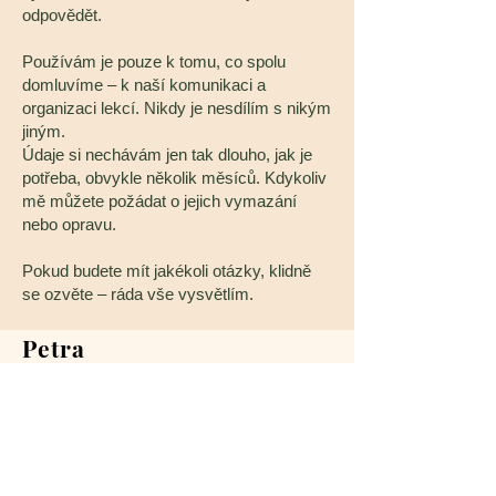
odpovědět.
Používám je pouze k tomu, co spolu
domluvíme – k naší komunikaci a
organizaci lekcí. Nikdy je nesdílím s nikým
jiným.
Údaje si nechávám jen tak dlouho, jak je
potřeba, obvykle několik měsíců. Kdykoliv
mě můžete požádat o jejich vymazání
nebo opravu.
Pokud budete mít jakékoli otázky, klidně
se ozvěte – ráda vše vysvětlím.
Petra
Vosátková
Joklová
+420 731 140 399
|
joklovap@seznam.cz
www.jsempohybem.cz