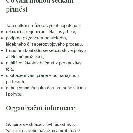
Co vám mohou setkání
přinést
Tato setkání můžete využít například k
relaxaci a regeneraci těla i psychiky,
podpoře psychoterapeutického,
léčebného či seberozvojového procesu,
hlubšímu kontaktu se sebou skrze pohyb
a tělesné prožívání,
nahlížení životních témat z perspektivy
těla,
obohacení vaší práce v pomáhajících
profesích,
nebo jednoduše jako čas pro sebe v klidu
i pohybu.
Organizační informace
Skupina se skládá z 6–8 účastníků.
Setkání na sebe navazují a probíhají v