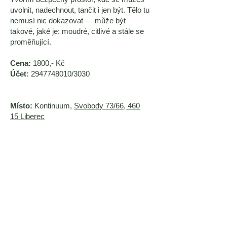
uvolnit, nadechnout, tančit i jen být. Tělo tu
nemusí nic dokazovat — může být
takové, jaké je: moudré, citlivé a stále se
proměňující.
Cena:
1800,- Kč
Účet:
2947748010
/3030
Místo:
Kontinuum,
Svobody 73/66, 460
15 Liberec
Čas:
10:00 - 13:00, pauza na oběd
(půjdeme společně do restaurace nebo je
možné se najíst na místě, pokud si
vezmete něco sebou), pokračovat
budeme od 14:30 do 17:30 (možné
protažení do 18:00 pokud se pauza na
oběd protáhne.
Těším se na společný čas v pohybu,
prožitku a spolubytí.