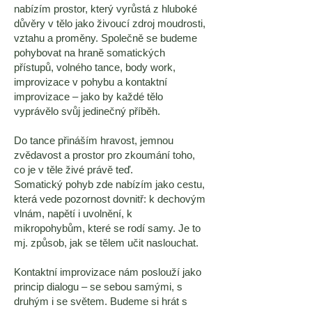
nabízím prostor, který vyrůstá z hluboké
důvěry v tělo jako živoucí zdroj moudrosti,
vztahu a proměny. Společně se budeme
pohybovat na hraně somatických
přístupů, volného tance, body work,
improvizace v pohybu a kontaktní
improvizace – jako by každé tělo
vyprávělo svůj jedinečný příběh.
Do tance přináším hravost, jemnou
zvědavost a prostor pro zkoumání toho,
co je v těle živé právě teď.
Somatický pohyb zde nabízím jako cestu,
která vede pozornost dovnitř: k dechovým
vlnám, napětí i uvolnění, k
mikropohybům, které se rodí samy. Je to
mj. způsob, jak se tělem učit naslouchat.
Kontaktní improvizace nám poslouží jako
princip dialogu – se sebou samými, s
druhým i se světem. Budeme si hrát s