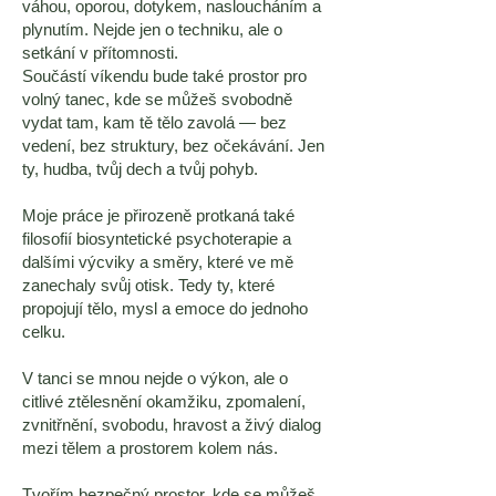
váhou, oporou, dotykem, nasloucháním a
plynutím. Nejde jen o techniku, ale o
setkání v přítomnosti.
Součástí víkendu bude také prostor pro
volný tanec, kde se můžeš svobodně
vydat tam, kam tě tělo zavolá — bez
vedení, bez struktury, bez očekávání. Jen
ty, hudba, tvůj dech a tvůj pohyb.
Moje práce je přirozeně protkaná také
filosofií biosyntetické psychoterapie a
dalšími výcviky a směry, které ve mě
zanechaly svůj otisk. Tedy ty, které
propojují tělo, mysl a emoce do jednoho
celku.
V tanci se mnou nejde o výkon, ale o
citlivé ztělesnění okamžiku, zpomalení,
zvnitřnění, svobodu, hravost a živý dialog
mezi tělem a prostorem kolem nás.
Tvořím bezpečný prostor, kde se můžeš