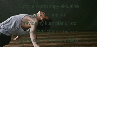
Kurzy a workshopy aktuálně
vypsané nejsou.
Pravidelný kurz plánuji od
ledna 2026. V tuto chvíli je
možné sledovat moje události
na Facebooku. Vedu
jednorázové workshopy.
Petra
Vosátková
Joklová
+420 731 140 399
|
joklovap@seznam.cz
www.jsempohybem.cz
Průvodkyně tancem a vnímavým pohybem,
spojující tělo a duši na cestě k sebepoznání,
proměně a tvořivosti. O mně a mé terapeutické